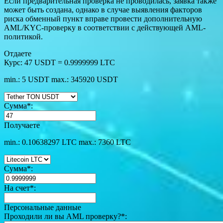
Если предварительная проверка не проводилась, заявка также
может быть создана, однако в случае выявления факторов
риска обменный пункт вправе провести дополнительную
AML/KYC-проверку в соответствии с действующей AML-
политикой.
Отдаете
Курс:
47 USDT = 0.9999999 LTC
min.: 5 USDT
max.: 345920 USDT
Сумма
*
:
Получаете
min.: 0.10638297 LTC
max.: 7360 LTC
Сумма
*
:
На счет
*
:
Персональные данные
Проходили ли вы AML проверку?
*
: