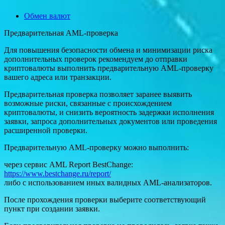
Обмен валют
Предварительная AML-проверка
Для повышения безопасности обмена и минимизации риска
дополнительных проверок рекомендуем до отправки
криптовалюты выполнить предварительную AML-проверку
вашего адреса или транзакции.
Предварительная проверка позволяет заранее выявить
возможные риски, связанные с происхождением
криптовалюты, и снизить вероятность задержки исполнения
заявки, запроса дополнительных документов или проведения
расширенной проверки.
Предварительную AML-проверку можно выполнить:
через сервис AML Report BestChange:
https://www.bestchange.ru/report/
либо с использованием иных валидных AML-анализаторов.
После прохождения проверки выберите соответствующий
пункт при создании заявки.