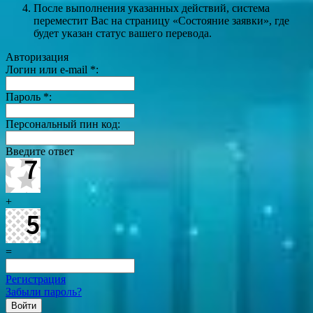
После выполнения указанных действий, система
переместит Вас на страницу «Состояние заявки», где
будет указан статус вашего перевода.
Авторизация
Логин или e-mail
*
:
Пароль
*
:
Персональный пин код:
Введите ответ
+
=
Регистрация
Забыли пароль?