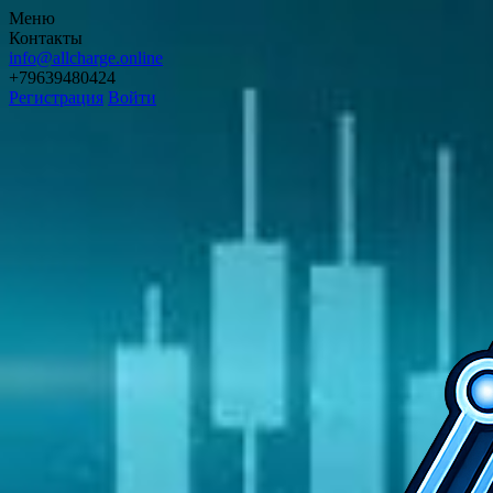
Меню
Контакты
info@allcharge.online
+79639480424
Регистрация
Войти