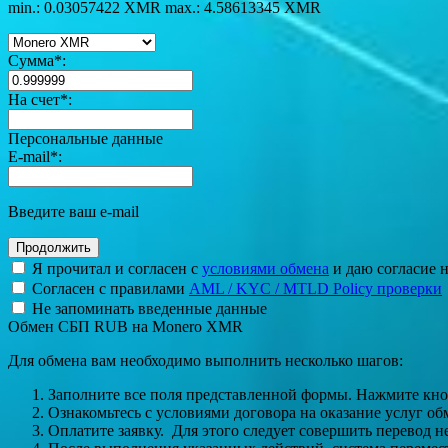
min.: 0.03057422 XMR
max.: 4.58613345 XMR
Сумма
*
:
На счет
*
:
Персональные данные
E-mail
*
:
Введите ваш e-mail
Я прочитал и согласен с
условиями обмена
и даю согласие 
Согласен с правилами
AML / KYC / MTLD Policy проверки
Не запоминать введенные данные
Обмен СБП RUB на Monero XMR
Для обмена вам необходимо выполнить несколько шагов:
Заполните все поля представленной формы. Нажмите кн
Ознакомьтесь с условиями договора на оказание услуг об
Оплатите заявку. Для этого следует совершить перевод 