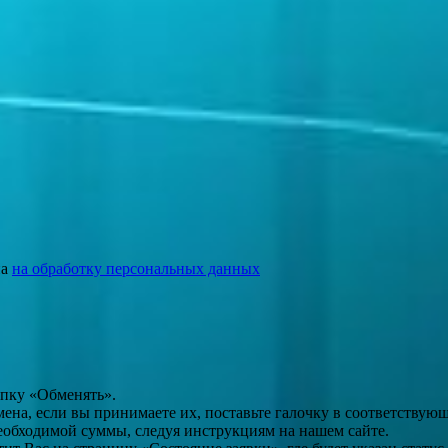
на
на обработку персональных данных
опку «Обменять».
мена, если вы принимаете их, поставьте галочку в соответствую
необходимой суммы, следуя инструкциям на нашем сайте.