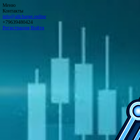
Меню
Контакты
info@allcharge.online
+79639480424
Регистрация
Войти