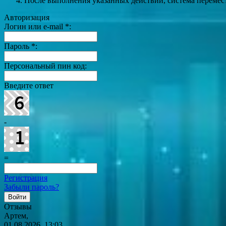
После выполнения указанных действий, система перемести
Авторизация
Логин или e-mail
*
:
Пароль
*
:
Персональный пин код:
Введите ответ
-
=
Регистрация
Забыли пароль?
Отзывы
Артем,
01.08.2026, 13:03